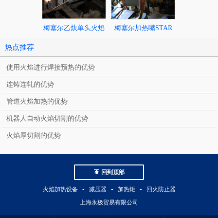
梅塞尔乙炔单头火焰
梅塞尔加热嘴STAR
梅塞尔加热嘴Z
加热炬FB-A
HF-PMY
FK-A、ZK-
热点推荐
FK-PM
使用火焰进行焊接预热的优势
连铸连轧的优势
管道火焰加热的优势
机器人自动火焰切割的优势
火焰厚切割的优势
回到顶部
-
-
-
火焰加热设备
减压器
加热炬
回火防止器
上海永极贸易有限公司