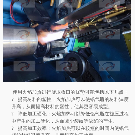
使用
火焰加热
进行旋压收口的优势可能包括以下几点：
?
提高材料的塑性：
火焰加热
可以使铝气瓶的材料温度
升高，从而提高材料的塑性，使其更容易成型。
?
降低加工硬化：
火焰加热
可以降低铝气瓶在旋压过程
中产生的加工硬化，从而减少裂纹等缺陷的产生。
?
提高加工效率：火焰加热可以在较短的时间内使铝气