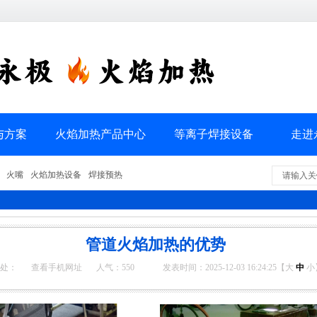
与方案
火焰加热产品中心
等离子焊接设备
走进
火嘴
火焰加热设备
焊接预热
管道火焰加热的优势
处：
查看手机网址
人气：
550
发表时间：2025-12-03 16:24:25【
大
中
小