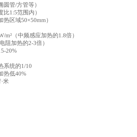
椭圆管
/方管等）
度比
1:5范围内）
加热区域
50×50mm）
kW/m²（中频感应加热的1.8倍）
%（电阻加热的2-3倍）
15-20%
热系统的
1/10
加热低
40%
时·米