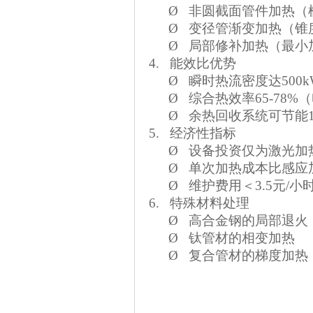
Ø
非圆截面管件加热（
Ø
变径管渐变加热（锥
Ø
局部修补加热（最小
4.
能效比优势
Ø
瞬时热流密度达
500
Ø
综合热效率
65-78
Ø
余热回收系统可节能
5.
经济性指标
Ø
设备投资仅为激光加
Ø
单次加热成本比感应
Ø
维护费用＜
3.5元
/小
6.
特殊材料处理
Ø
高合金钢的局部退火
Ø
钛管材的相变加热
Ø
复合管材的梯度加热