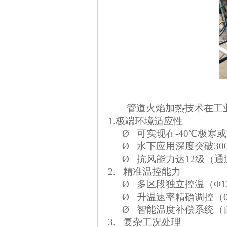
管道火焰加热技术在工
1.
极端环境适应性
Ø
可实现在
-40℃极
Ø
水下应用深度突破
3
Ø
抗风能力达
12级（
2.
精准温控能力
Ø
多区段独立控温（
Φ
Ø
升温速率精确调控（
Ø
智能温度补偿系统（
3.
复杂工况处理