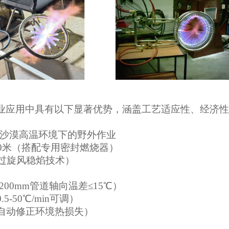
业应用中具有以下显著优势，涵盖工艺适应性、经济性
寒或沙漠高温环境下的野外作业
00米（搭配专用密封燃烧器）
通过旋风稳焰技术）
1200mm管道轴向温差≤15℃）
0.5-50℃/min可调）
自动修正环境热损失）