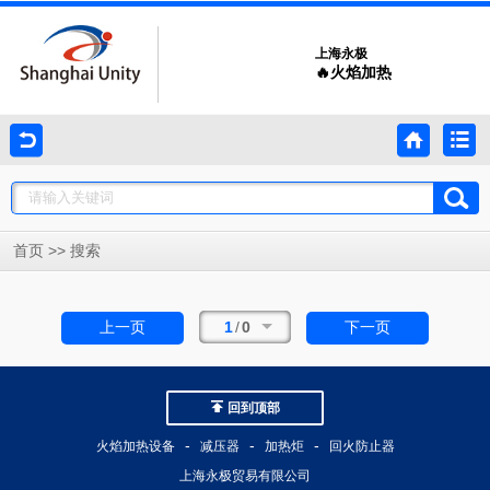
上海永极
🔥火焰加热
>>
首页
搜索
1
/
0
上一页
下一页
回到顶部
-
-
-
火焰加热设备
减压器
加热炬
回火防止器
上海永极贸易有限公司