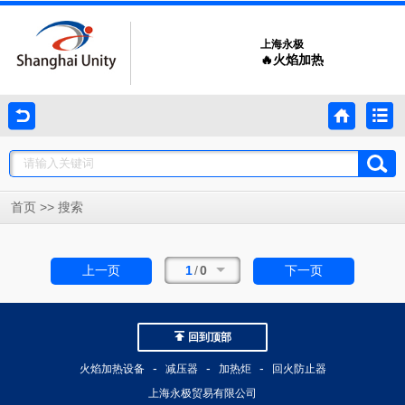
上海永极
🔥火焰加热
>>
首页
搜索
1
/
0
上一页
下一页
回到顶部
-
-
-
火焰加热设备
减压器
加热炬
回火防止器
上海永极贸易有限公司