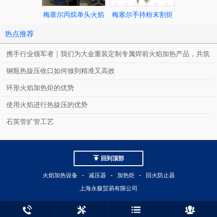
梅塞尔丙烷单头火焰
梅塞尔手持粉末割炬
梅塞尔回火
加热炬AIRTHERM
AC 41
DKST
热点推荐
FS p
携手行业领军者｜我们为大金重装定制专属焊前火焰加热产品，共筑
绿色能源新标杆
钢瓶热旋压收口如何做到精准又高效
环形火焰加热炬的优势
使用火焰进行热旋压的优势
石英管扩管工艺
回到顶部
-
-
-
火焰加热设备
减压器
加热炬
回火防止器
上海永极贸易有限公司